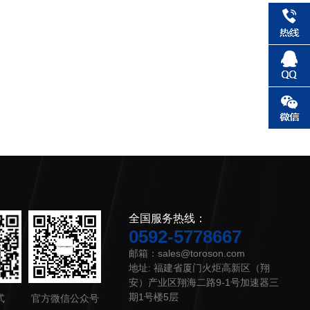
全国服务热线：
0592-5778667
邮箱：sales@toroson.com
地址: 福建省厦门火炬高新区（翔
安）产业区翔海二路9-1号加速器三
期1号楼5层
式
官方微信公众号